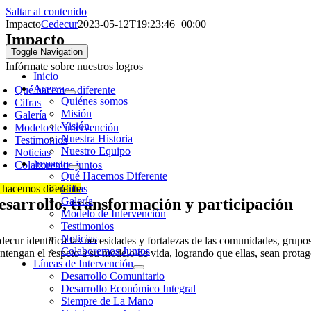
Saltar al contenido
Impacto
Cedecur
2023-05-12T19:23:46+00:00
Impacto
Toggle Navigation
Infórmate sobre nuestros logros
Inicio
Acerca
Qué hacemos diferente
Quiénes somos
Cifras
Misión
Galería
Visión
Modelo de intervención
Nuestra Historia
Testimonios
Nuestro Equipo
Noticias
Impacto
Colaboremos juntos
Qué Hacemos Diferente
 hacemos diferente
Cifras
esarrollo, transformación y participación
Galería
Modelo de Intervención
Testimonios
Noticias
decur identifica las necesidades y fortalezas de las comunidades, grupos
Colaboremos Juntos
ntengan el respeto a su modelo de vida, logrando que ellas, sean protago
Líneas de Intervención
Desarrollo Comunitario
Desarrollo Económico Integral
Siempre de La Mano