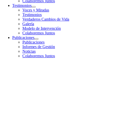
Colaboremos Juntos
Testimonios
Voces y Miradas
Testimonios
Verdaderos Cambios de Vida
Galería
Modelo de Intervención
Colaboremos Juntos
Publicaciones
Publicaciones
Informes de Gestión
Noticias
Colaboremos Juntos